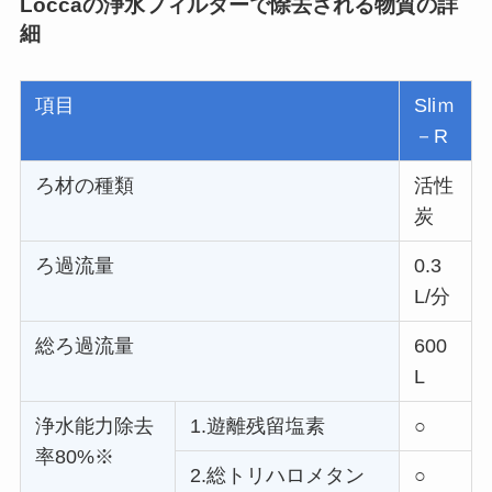
Loccaの浄水フィルターで
除去される物質の詳
細
項目
Sliｍ
－R
ろ材の種類
活性
炭
ろ過流量
0.3
L/分
総ろ過流量
600
L
浄水能力除去
1.遊離残留塩素
○
率80%※
2.総トリハロメタン
○